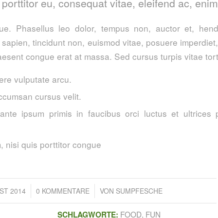
, porttitor eu, consequat vitae, eleifend ac, enim
. Phasellus leo dolor, tempus non, auctor et, hendre
a sapien, tincidunt non, euismod vitae, posuere imperdie
esent congue erat at massa. Sed cursus turpis vitae tort
re vulputate arcu.
ccumsan cursus velit.
ante ipsum primis in faucibus orci luctus et ultrices 
 nisi quis porttitor congue
/
/
ST 2014
0 KOMMENTARE
VON
SUMPFESCHE
FOOD
,
FUN
SCHLAGWORTE: