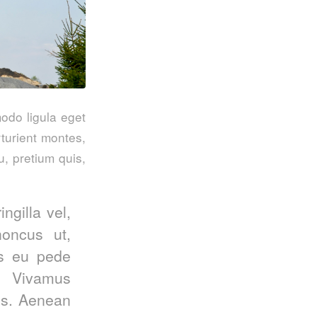
odo ligula eget
turient montes,
u, pretium quis,
ngilla vel,
honcus ut,
is eu pede
. Vivamus
us. Aenean