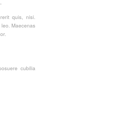
.
rit quis, nisi.
t, leo. Maecenas
or.
posuere cubilia