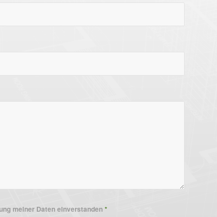
erung meiner Daten einverstanden
*