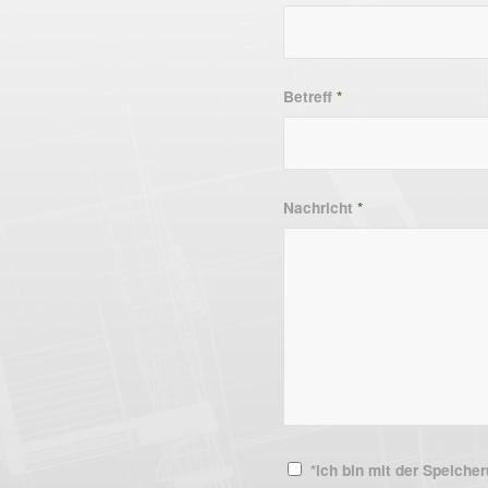
Betreff
*
Nachricht
*
*ich bin mit der Speich